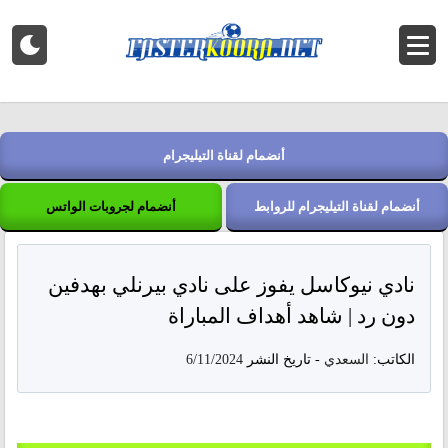
أنضمام لقناة التيليجرام
أنضمام لقناة التيليجرام للروابط
أنضمام لجروبات الواتس
نادي نيوكاسل يفوز على نادي بيرنلي بهدفين
دون رد | شاهد أهداف المباراة
الكاتب:
السعدي
-
تاريخ النشر
6/11/2024