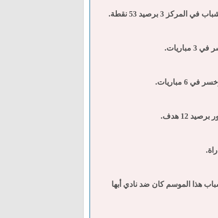
ن ضد نادي العدالة بنتيجة 5 × 0 ، واكبر فوز لنادي الشباب هذا الموسم كان ضد نادي أبها